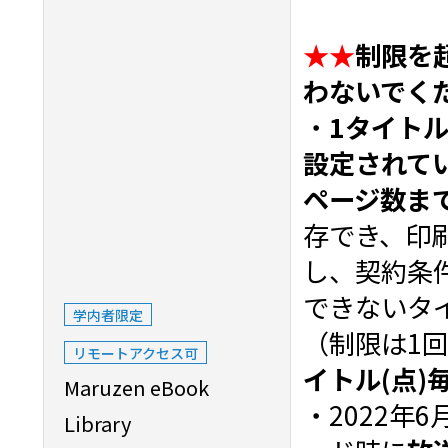
★★
制限を
わないでく
・
1タイト
設定されて
ページ数ま
存でき、印
し、契約条
できないタ
学内者限定
（制限は1
リモートアクセス可
イトル(点)
Maruzen eBook
・2022年
Library