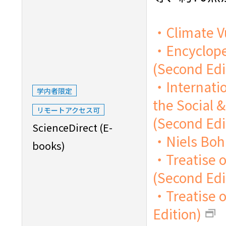
・Climate Vu
・Encyclope
(Second Edi
・Internatio
学内者限定
the Social 
リモートアクセス可
(Second Edi
ScienceDirect (E-
・Niels Bohr
books)
・Treatise 
(Second Edi
・Treatise 
Edition)