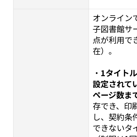
オンライン
子図書館サー
点が利用でき
在）。
・
1タイト
設定されて
ページ数ま
存でき、印
し、契約条
できないタ