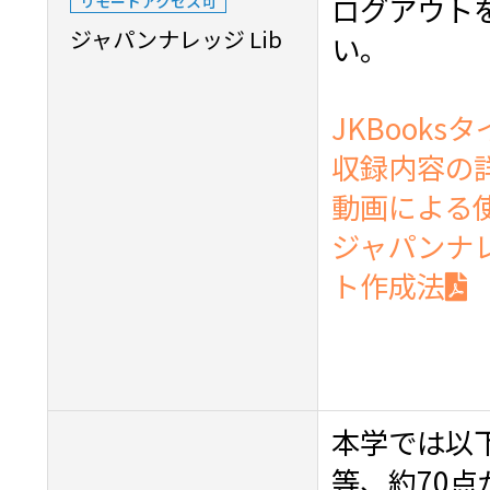
ログアウト
リモートアクセス可
ジャパンナレッジ Lib
い。
JKBooks
収録内容の
動画による
ジャパンナ
ト作成法
本学では以下
等、約70