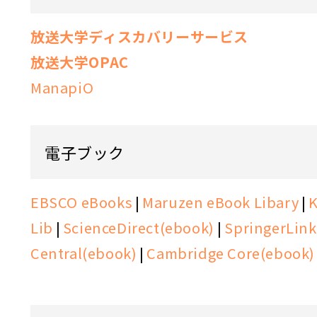
放送大学ディスカバリーサービス
放送大学OPAC
ManapiO
電子ブック
EBSCO eBooks
|
Maruzen eBook Libary
|
Lib
|
ScienceDirect(ebook)
|
SpringerLin
Central(ebook)
|
Cambridge Core(ebook)