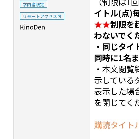
（制限は1
学内者限定
イトル(点)
リモートアクセス可
★★
制限を
KinoDen
わないでく
・同じタイ
同時に1名
・本文閲覧
示している
表示した場
を閉じてく
購読タイト