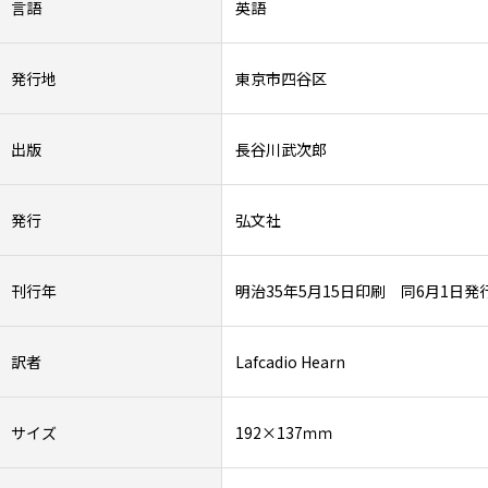
言語
英語
発行地
東京市四谷区
出版
長谷川武次郎
発行
弘文社
刊行年
明治35年5月15日印刷 同6月1日発
訳者
Lafcadio Hearn
サイズ
192×137ｍｍ