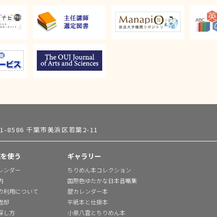
61-8586 千葉市美浜区若葉2-11
館を使う
ギャラリー
レンダー
ちりめん本コレクション
内
国際色ゆたかな日本昔噺集
の利用について
暦カレンダー本
返却
平紙本と仕掛本
探し方
小泉八雲とちりめん本