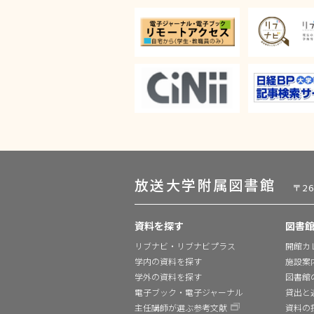
放送大学附属図書館
〒2
資料を探す
図書
リブナビ・リブナビプラス
開館カ
学内の資料を探す
施設案
学外の資料を探す
図書館
電子ブック・電子ジャーナル
貸出と
主任講師が選ぶ参考文献
資料の