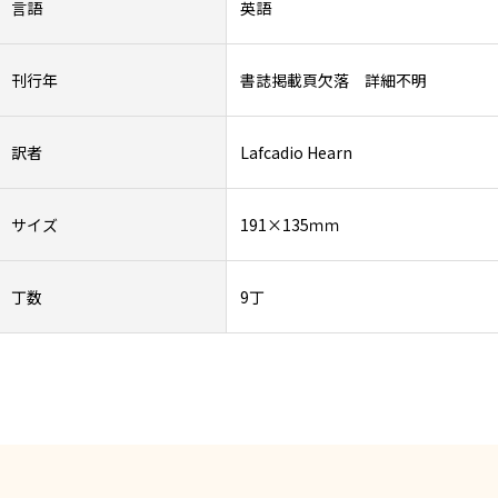
言語
英語
刊行年
書誌掲載頁欠落 詳細不明
訳者
Lafcadio Hearn
サイズ
191×135ｍｍ
丁数
9丁