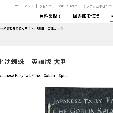
サイトマップ
お問い合わせ
Q & A
システムWAKABA
資料を探す
図書館を使う
小泉八雲とちりめん本
＞
化け蜘蛛 英語版 大判
化け蜘蛛 英語版 大判
apanese Fairy Tale/The Coblin Spider.